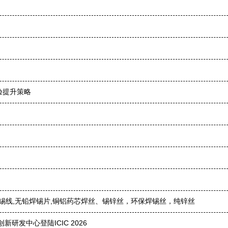
验提升策略
铅焊锡线,无铅焊锡片,铜铝药芯焊丝、锡锌丝，环保焊锡丝，纯锌丝
发中心登陆ICIC 2026