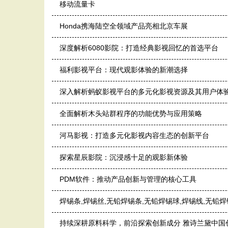
移动流量卡
Honda携海陆空全领域产品亮相北京车展
深度解析6080影院：打造经典影视回忆的首选平台
福利影视平台：现代观影体验的新潮选择
深入解析蚂蚁影视平台的多元化影视资源及其用户体
全面解析木头站群程序的功能优势与应用策略
河马影视：打造多元化影视内容生态的创新平台
探索星辰影院：沉浸感十足的观影新体验
PDM软件：推动产品创新与管理的核心工具
焊锡条,焊锡丝,无铅焊锡条,无铅焊锡球,焊锡线,无
持续深耕原料科学，前沿探索创新成分 雅诗兰黛中国创新研