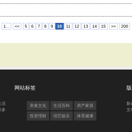
1...
<<
5
6
7
8
9
10
11
12
13
14
15
>>
200
网站标签
版
生活
新
美食文化
生活百科
房产家居
等多
文
投资理财
综艺娱乐
体育健康