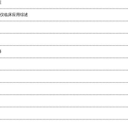
案
疗仪临床应用综述
择