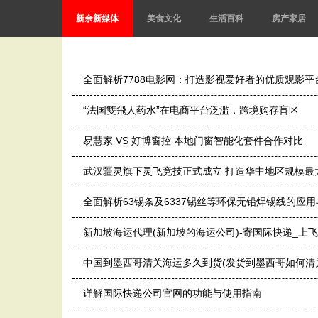
新余新媒体
美食文化
生活百科
房产家居
全面解析7788电影网：打造影视爱好者的优质观影平
“法国雙飛人药水”在电商平台泛滥，跨境购存盲区
易慧家 VS 好博窗控 本地门窗智能化套件合作对比
武汉疆灵旗下灵飞竞技正式成立 打造华中地区规模最
全面解析63锡条及6337锡丝等环保无铅焊锡线的应
新加坡海运代理(新加坡的海运公司)-寄国际快递_上
中国到墨西哥清关海运多久到货(发货到墨西哥如何清关
详解国际快递公司官网的功能与使用指南