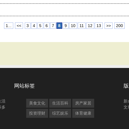
1...
<<
3
4
5
6
7
8
9
10
11
12
13
>>
200
网站标签
版
生活
新
美食文化
生活百科
房产家居
等多
文
投资理财
综艺娱乐
体育健康